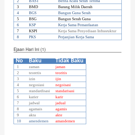
2
BAST
Berita Acara Serah Terima
3
BMD
Barang Milik Daerah
4
BGS
Bangun Guna Serah
5
BSG
Bangun Serah Guna
6
KSP
Kerja Sama Pemanfaatan
7
KSPI
Kerja Sama Penyediaan Infrasruktur
8
PKS
Perjanjian Kerja Sama
Ejaan Hari Ini (1)
No
Baku
Tidak Baku
1
zaman
jaman
2
teoretis
teoritis
3
izin
ijin
4
negosiasi
negoisasi
5
standardisasi
standarisasi
6
karier
karir
7
jadwal
jadual
8
agamais
agamis
9
akta
akte
10
amendemen
amandemen