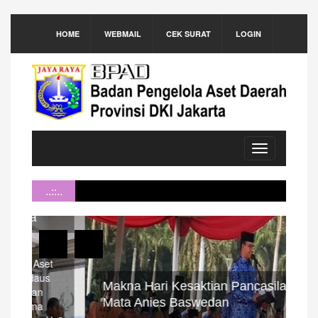
HOME
WEBMAIL
CEK SURAT
LOGIN
Toggle
navigation
..::..
Makna Hari Kesaktian Pancasila di
BP
Mata Anies Baswedan
As