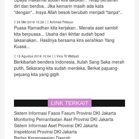
diri dan berdoa.. Jika kemarin masih ada kata
"dengan".. Insya Allah besok berubah menjadi "tanpa"..
26 Mei 2018 10:26
|
Achmad Firdaus
Puasa Ramadhan kita kerjakan.. Menata aset sambil
kita berpuasa... Usaha dan ikhtiar sudah bpad
laksanakan.. Hasilnya bersama kira serahkan Yang
Kuasa...
15 Agustus 2018 10:04
|
Vina Tri Widiyati
Berkibarlah bendera Indonesia, Itulah Sang Saka merah
putih, Sekarang kita sudah merdeka, Berkat pajuang-
pejuang kita yang gigih
14 Agustus 2018 16:17
|
Vina Tri Widiyati
kalau kamu mau ke pasar, jangan lupa bawa tikar, kalo
kamu ingin pandai, rajin-rajinlah kau belajar
LINK TERKAIT
Sistem Informasi Fasos Fasum Provinsi DKI Jakarta
Monitoring Pemanfaatan Aset Provinsi DKI Jakarta
Sistem Informasi Aset Provinsi DKI Jakarta
Inspektorat Provinsi DKI Jakarta
Badan Kepegawaian Daerah