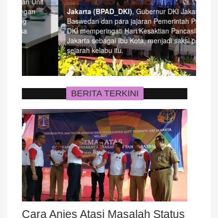
nit
Jakarta (BPAD_DKI)
, Gubernur DKI Jakarta Anies
Jak
Baswedan dan para jajaran Pemerintah Provinsi
Sum
DKI memperingati Hari Kesaktian Pancasila.
men
Jakarta sebagai Ibu Kota, menjadi saksi peristiwa
ten
sejarah kelabu itu.
Tekn
BERITA TERKINI
Cara Anies Atasi Masalah Status