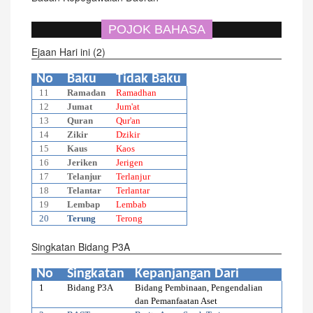
POJOK BAHASA
Ejaan Hari ini (2)
No
Baku
Tidak Baku
11
Ramadan
Ramadhan
12
Jumat
Jum'at
13
Quran
Qur'an
14
Zikir
Dzikir
15
Kaus
Kaos
16
Jeriken
Jerigen
17
Telanjur
Terlanjur
18
Telantar
Terlantar
19
Lembap
Lembab
20
Terung
Terong
Singkatan Bidang P3A
No
Singkatan
Kepanjangan Dari
1
Bidang P3A
Bidang Pembinaan, Pengendalian
dan Pemanfaatan Aset