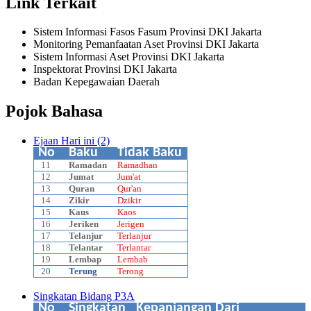
Link Terkait
Sistem Informasi Fasos Fasum Provinsi DKI Jakarta
Monitoring Pemanfaatan Aset Provinsi DKI Jakarta
Sistem Informasi Aset Provinsi DKI Jakarta
Inspektorat Provinsi DKI Jakarta
Badan Kepegawaian Daerah
Pojok Bahasa
Ejaan Hari ini (2)
No
Baku
Tidak Baku
11
Ramadan
Ramadhan
12
Jumat
Jum'at
13
Quran
Qur'an
14
Zikir
Dzikir
15
Kaus
Kaos
16
Jeriken
Jerigen
17
Telanjur
Terlanjur
18
Telantar
Terlantar
19
Lembap
Lembab
20
Terung
Terong
Singkatan Bidang P3A
No
Singkatan
Kepanjangan Dari