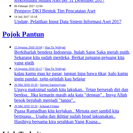
Rekonsiliasi Mutasi Aset per 31 Desember 2017
06 Februari 2017 12:04
Pemprov DKI Bentuk Tim Pencatatan Aset
14 Juli 2017 13:18
Update, Pelatihan Input Data Sistem Informasi Aset 2017
Pojok Pantun
15 Agustus 2018 10:04
|
Vina Tri Widiyati
Berkibarlah bendera Indonesia, Itulah Sang Saka merah putih,
Sekarang kita sudah merdeka, Berkat pajuang-pejuang kita
yang gigih
14 Agustus 2018 16:17
|
Vina Tri Widiyati
kalau kamu mau ke pasar, jangan lupa bawa tikar, kalo kamu
ingin pandai, rajin-rajinlah kau belajar
26 Mei 2018 10:26
|
Suripto Sastrowiyono
Upaya maksimal sudah kita lakukan.. Tetap berserah diri dan
berdoa.. Jika kemarin masih ada kata "dengan".. Insya Allah
besok berubah menjadi "tanpa"..
26 Mei 2018 10:26
|
Achmad Firdaus
Puasa Ramadhan kita kerjakan.. Menata aset sambil kita
berpuasa... Usaha dan ikhtiar sudah bpad laksanakan..
Hasilnya bersama kira serahkan Yang Kuasa...