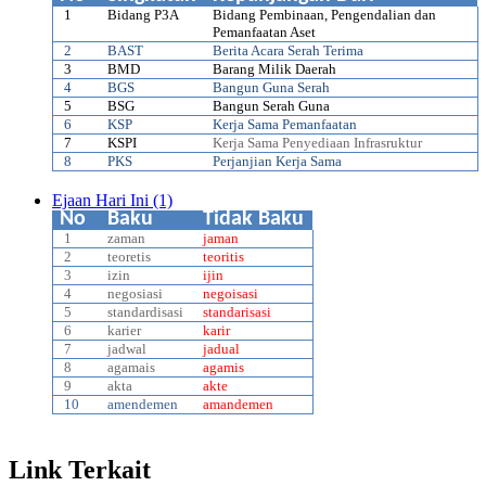
1
Bidang P3A
Bidang Pembinaan, Pengendalian dan
Pemanfaatan Aset
2
BAST
Berita Acara Serah Terima
3
BMD
Barang Milik Daerah
4
BGS
Bangun Guna Serah
5
BSG
Bangun Serah Guna
6
KSP
Kerja Sama Pemanfaatan
7
KSPI
Kerja Sama Penyediaan Infrasruktur
8
PKS
Perjanjian Kerja Sama
Ejaan Hari Ini (1)
No
Baku
Tidak Baku
1
zaman
jaman
2
teoretis
teoritis
3
izin
ijin
4
negosiasi
negoisasi
5
standardisasi
standarisasi
6
karier
karir
7
jadwal
jadual
8
agamais
agamis
9
akta
akte
10
amendemen
amandemen
Link Terkait