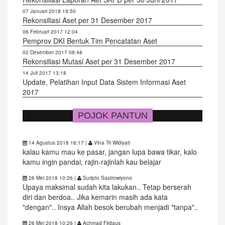
07 Januari 2018 19:50
Rekonsiliasi Aset per 31 Desember 2017
06 Februari 2017 12:04
Pemprov DKI Bentuk Tim Pencatatan Aset
02 Desember 2017 08:48
Rekonsiliasi Mutasi Aset per 31 Desember 2017
14 Juli 2017 13:18
Update, Pelatihan Input Data Sistem Informasi Aset
2017
POJOK PANTUN
14 Agustus 2018 16:17
|
Vina Tri Widiyati
kalau kamu mau ke pasar, jangan lupa bawa tikar, kalo
kamu ingin pandai, rajin-rajinlah kau belajar
26 Mei 2018 10:26
|
Suripto Sastrowiyono
Upaya maksimal sudah kita lakukan.. Tetap berserah
diri dan berdoa.. Jika kemarin masih ada kata
"dengan".. Insya Allah besok berubah menjadi "tanpa"..
26 Mei 2018 10:26
|
Achmad Firdaus