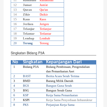
11
Ramadan
Ramadhan
12
Jumat
Jum'at
13
Quran
Qur'an
14
Zikir
Dzikir
15
Kaus
Kaos
16
Jeriken
Jerigen
17
Telanjur
Terlanjur
18
Telantar
Terlantar
19
Lembap
Lembab
20
Terung
Terong
Singkatan Bidang P3A
No
Singkatan
Kepanjangan Dari
1
Bidang P3A
Bidang Pembinaan, Pengendalian
dan Pemanfaatan Aset
2
BAST
Berita Acara Serah Terima
3
BMD
Barang Milik Daerah
4
BGS
Bangun Guna Serah
5
BSG
Bangun Serah Guna
6
KSP
Kerja Sama Pemanfaatan
7
KSPI
Kerja Sama Penyediaan Infrasruktur
8
PKS
Perjanjian Kerja Sama