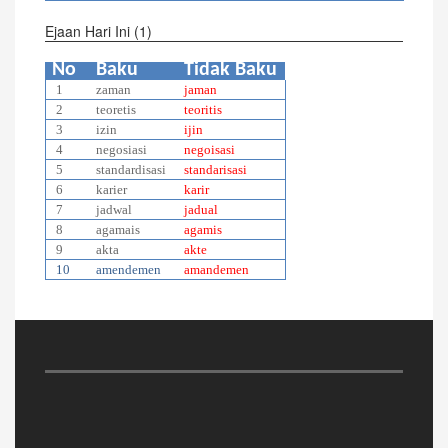
Ejaan Hari Ini (1)
No
Baku
Tidak Baku
1
zaman
jaman
2
teoretis
teoritis
3
izin
ijin
4
negosiasi
negoisasi
5
standardisasi
standarisasi
6
karier
karir
7
jadwal
jadual
8
agamais
agamis
9
akta
akte
10
amendemen
amandemen