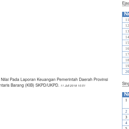
Ejaa
N
1
1
1
1
1
1
1
1
1
2
sih Nilai Pada Laporan Keuangan Pemerintah Daerah Provinsi
Sin
entaris Barang (KIB) SKPD/UKPD.
11 Juli 2018 10:51
N
1
2
3
4
5