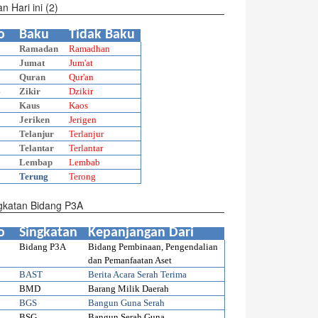
n Hari ini (2)
o
Baku
Tidak Baku
1
Ramadan
Ramadhan
2
Jumat
Jum'at
3
Quran
Qur'an
4
Zikir
Dzikir
5
Kaus
Kaos
6
Jeriken
Jerigen
7
Telanjur
Terlanjur
8
Telantar
Terlantar
9
Lembap
Lembab
0
Terung
Terong
gkatan Bidang P3A
o
Singkatan
Kepanjangan Dari
Bidang P3A
Bidang Pembinaan, Pengendalian
dan Pemanfaatan Aset
BAST
Berita Acara Serah Terima
BMD
Barang Milik Daerah
BGS
Bangun Guna Serah
BSG
Bangun Serah Guna