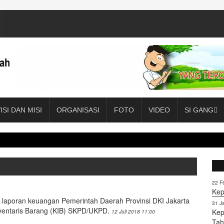
ISI DAN MISI
ORGANISASI
FOTO
VIDEO
SI GANG
22 F
Kep
ada laporan keuangan Pemerintah Daerah Provinsi DKI Jakarta
31 J
ventaris Barang (KIB) SKPD/UKPD.
Kep
12 Juli 2018 11:00
Tah