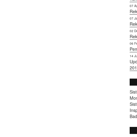
07 A
Rek
07 J
Rek
02 D
Rek
06 F
Pem
14 J
Upd
201
Sis
Mon
Sis
Ins
Bad