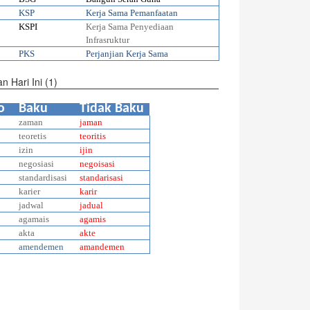
KSP
Kerja Sama Pemanfaatan
KSPI
Kerja Sama Penyediaan
Infrasruktur
PKS
Perjanjian Kerja Sama
n Hari Ini (1)
o
Baku
Tidak Baku
zaman
jaman
teoretis
teoritis
izin
ijin
negosiasi
negoisasi
standardisasi
standarisasi
karier
karir
jadwal
jadual
agamais
agamis
akta
akte
0
amendemen
amandemen