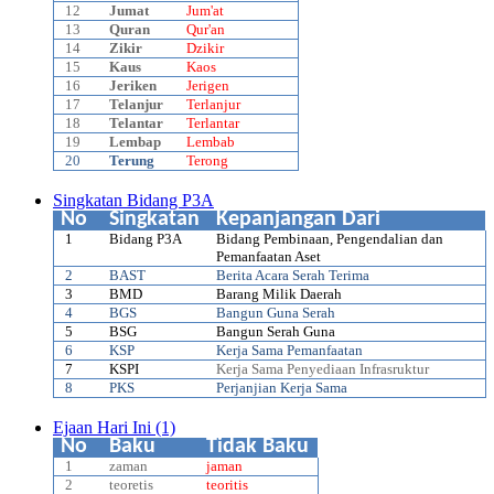
12
Jumat
Jum'at
13
Quran
Qur'an
14
Zikir
Dzikir
15
Kaus
Kaos
16
Jeriken
Jerigen
17
Telanjur
Terlanjur
18
Telantar
Terlantar
19
Lembap
Lembab
20
Terung
Terong
Singkatan Bidang P3A
No
Singkatan
Kepanjangan Dari
1
Bidang P3A
Bidang Pembinaan, Pengendalian dan
Pemanfaatan Aset
2
BAST
Berita Acara Serah Terima
3
BMD
Barang Milik Daerah
4
BGS
Bangun Guna Serah
5
BSG
Bangun Serah Guna
6
KSP
Kerja Sama Pemanfaatan
7
KSPI
Kerja Sama Penyediaan Infrasruktur
8
PKS
Perjanjian Kerja Sama
Ejaan Hari Ini (1)
No
Baku
Tidak Baku
1
zaman
jaman
2
teoretis
teoritis