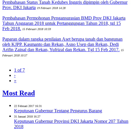
Pembahasan Status Tanah Kedubes Inggris dipimpin oleh Gubernur
Prov. DKI Jakarta
19 Februari 2018 14:28
Pembahasan Permohonan Pengansurasian BMD Prov DKI Jakarta
Tahun Anggaran 2018 untuk Pertanggungan Tahun 2018, tgl 15
Feb 2018.
15 Februari 2018 10:59
Paparan dalam rangka penilaian Aset berupa tanah dan bangunan
oleh KJPP. Kasmanto dan Rekan, Asno Usep dan Rekan, Dedi
Arifin Zainal dan Rekan, Yufrizal dan Rekan. Tgl 15 Feb 2017.
15
Februari 2018 10:57
1 of 7
›
»
Most Read
22 Februari 2017 16:31
Keputusan Gubernur Tentang Pengurus Barang
31 Januari 2018 16:27
Keputusan Gubernur Provinsi DKI Jakarta Nomor 207 Tahun
2018