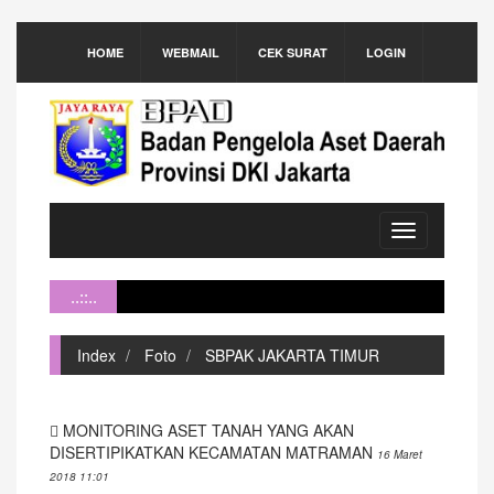
HOME
WEBMAIL
CEK SURAT
LOGIN
Toggle
navigation
..::..
Index
Foto
SBPAK JAKARTA TIMUR
MONITORING ASET TANAH YANG AKAN
DISERTIPIKATKAN KECAMATAN MATRAMAN
16 Maret
2018 11:01