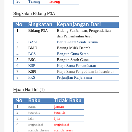
20
Terung
Terong
Singkatan Bidang P3A
No
Singkatan
Kepanjangan Dari
1
Bidang P3A
Bidang Pembinaan, Pengendalian
dan Pemanfaatan Aset
2
BAST
Berita Acara Serah Terima
3
BMD
Barang Milik Daerah
4
BGS
Bangun Guna Serah
5
BSG
Bangun Serah Guna
6
KSP
Kerja Sama Pemanfaatan
7
KSPI
Kerja Sama Penyediaan Infrasruktur
8
PKS
Perjanjian Kerja Sama
Ejaan Hari Ini (1)
No
Baku
Tidak Baku
1
zaman
jaman
2
teoretis
teoritis
3
izin
ijin
4
negosiasi
negoisasi
5
standardisasi
standarisasi