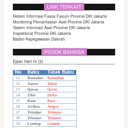
LINK TERKAIT
Sistem Informasi Fasos Fasum Provinsi DKI Jakarta
Monitoring Pemanfaatan Aset Provinsi DKI Jakarta
Sistem Informasi Aset Provinsi DKI Jakarta
Inspektorat Provinsi DKI Jakarta
Badan Kepegawaian Daerah
POJOK BAHASA
Ejaan Hari ini (2)
No
Baku
Tidak Baku
11
Ramadan
Ramadhan
12
Jumat
Jum'at
13
Quran
Qur'an
14
Zikir
Dzikir
15
Kaus
Kaos
16
Jeriken
Jerigen
17
Telanjur
Terlanjur
18
Telantar
Terlantar
19
Lembap
Lembab