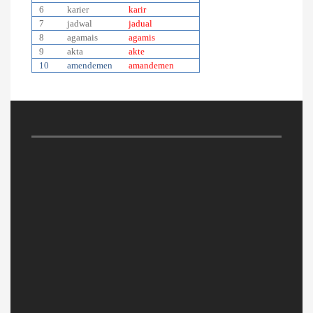
6
karier
karir
7
jadwal
jadual
8
agamais
agamis
9
akta
akte
10
amendemen
amandemen