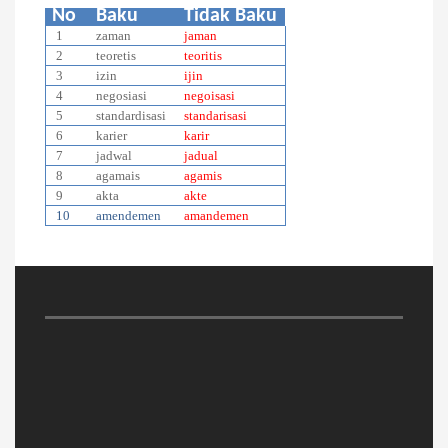
No
Baku
Tidak Baku
1
zaman
jaman
2
teoretis
teoritis
3
izin
ijin
4
negosiasi
negoisasi
5
standardisasi
standarisasi
6
karier
karir
7
jadwal
jadual
8
agamais
agamis
9
akta
akte
10
amendemen
amandemen