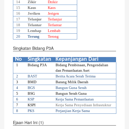
14
Zikir
Dzikir
15
Kaus
Kaos
16
Jeriken
Jerigen
17
Telanjur
Terlanjur
18
Telantar
Terlantar
19
Lembap
Lembab
20
Terung
Terong
Singkatan Bidang P3A
No
Singkatan
Kepanjangan Dari
1
Bidang P3A
Bidang Pembinaan, Pengendalian
dan Pemanfaatan Aset
2
BAST
Berita Acara Serah Terima
3
BMD
Barang Milik Daerah
4
BGS
Bangun Guna Serah
5
BSG
Bangun Serah Guna
6
KSP
Kerja Sama Pemanfaatan
7
KSPI
Kerja Sama Penyediaan Infrasruktur
8
PKS
Perjanjian Kerja Sama
Ejaan Hari Ini (1)