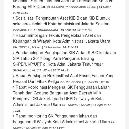
ke dalam Sistem Infomasi Aset Dan Persiapan Sensus
Barang Milik Daerah
ISHMAWATY KUSUMAWARDHANI | 14 Maret
2018 13:51
Sosialisasi Penginputan Aset KIB B dan KIB E untuk
sekolah-sekolah di Kota Administrasi Jakarta Selatan
ISHMAWATY KUSUMAWARDHANI | 13 Februari 2018 11:25
Rapat Bimbingan Teknis Pengelolaan Aset dan
Keuangan di Wilayah Kota Administrasi Jakarta Utara
DR. SRIYETI, M.Hum | 01 November 2017 14:25
Pendampingan Penginputan KIB A dan KIB C ke dalam
SIA Tahun 2017 bagi Para Pengurus Barang
SKPD/UKP/UPT di Kota Adm. Jakarta Timur
TRULI
SUSATYO DEWI, SH | 27 Juli 2017 16:13
Rapat Persiapan Rekonsiliasi Aset Fasos Fasum Yang
Berasal Dari Pihak Ketiga
BARKA HAFES | 27 Juli 2017 08:46
Rapat Koordinasi Mengenai SK Penggunaan Lahan
Tanah dan Gedung Bangunan Aset Daerah Milik
Pemprov. DKI Jakarta pada UKPD di wilayah Kota
Administrasi Jakarta Utara
DR. SRIYETI, M.Hum | 11 April 2017
13:26
Rapat monitoring SK Penggunaan lahan dan
bangunan di Wilayah Kota Administrasi Jakarta Utara
DR.
SRIYETI, M.Hum | 05 April 2017 14:26