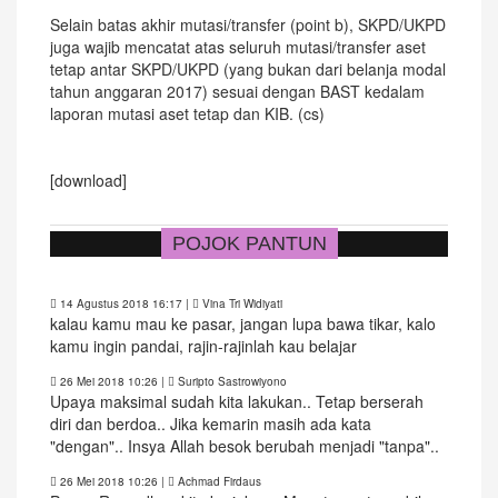
Selain batas akhir mutasi/transfer (point b), SKPD/UKPD
juga wajib mencatat atas seluruh mutasi/transfer aset
tetap antar SKPD/UKPD (yang bukan dari belanja modal
tahun anggaran 2017) sesuai dengan BAST kedalam
laporan mutasi aset tetap dan KIB. (cs)
[download]
POJOK PANTUN
14 Agustus 2018 16:17
|
Vina Tri Widiyati
kalau kamu mau ke pasar, jangan lupa bawa tikar, kalo
kamu ingin pandai, rajin-rajinlah kau belajar
26 Mei 2018 10:26
|
Suripto Sastrowiyono
Upaya maksimal sudah kita lakukan.. Tetap berserah
diri dan berdoa.. Jika kemarin masih ada kata
"dengan".. Insya Allah besok berubah menjadi "tanpa"..
26 Mei 2018 10:26
|
Achmad Firdaus