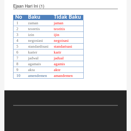
Ejaan Hari Ini (1)
No
Baku
Tidak Baku
1
zaman
jaman
2
teoretis
teoritis
3
izin
ijin
4
negosiasi
negoisasi
5
standardisasi
standarisasi
6
karier
karir
7
jadwal
jadual
8
agamais
agamis
9
akta
akte
10
amendemen
amandemen