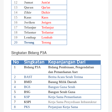
12
Jumat
Jum'at
13
Quran
Qur'an
14
Zikir
Dzikir
15
Kaus
Kaos
16
Jeriken
Jerigen
17
Telanjur
Terlanjur
18
Telantar
Terlantar
19
Lembap
Lembab
20
Terung
Terong
Singkatan Bidang P3A
No
Singkatan
Kepanjangan Dari
1
Bidang P3A
Bidang Pembinaan, Pengendalian
dan Pemanfaatan Aset
2
BAST
Berita Acara Serah Terima
3
BMD
Barang Milik Daerah
4
BGS
Bangun Guna Serah
5
BSG
Bangun Serah Guna
6
KSP
Kerja Sama Pemanfaatan
7
KSPI
Kerja Sama Penyediaan Infrasruktur
8
PKS
Perjanjian Kerja Sama