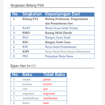
Singkatan Bidang P3A
No
Singkatan
Kepanjangan Dari
1
Bidang P3A
Bidang Pembinaan, Pengendalian
dan Pemanfaatan Aset
2
BAST
Berita Acara Serah Terima
3
BMD
Barang Milik Daerah
4
BGS
Bangun Guna Serah
5
BSG
Bangun Serah Guna
6
KSP
Kerja Sama Pemanfaatan
7
KSPI
Kerja Sama Penyediaan Infrasruktur
8
PKS
Perjanjian Kerja Sama
Ejaan Hari Ini (1)
No
Baku
Tidak Baku
1
zaman
jaman
2
teoretis
teoritis
3
izin
ijin
4
negosiasi
negoisasi
5
standardisasi
standarisasi
6
karier
karir