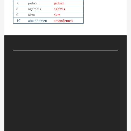
7
jadwal
jadual
8
agamais
agamis
9
akta
akte
10
amendemen
amandemen