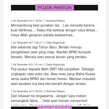
POJOK PANTUN
30 Desember 2017 08:52
|
Achmad Firdaus
Menyambung besi gunakan las... Las menyala karena
kuat listriknya.... Kalau kita bekerja dengan tulus ikhlas...
Insya Allah ganjaran pahala balasannya..
30 Desember 2017 08:37
|
Gigih Nugrohadi
Kite sebentar lagi Tahun Baru. Berlalu menuju
pengelolaan aset yang maju. Marilah BPAD kompak
bersatu. Menata aset sesuai aturan yang berlaku.
29 Desember 2017 07:40
|
Gigih Nugrohadi
Puji syukur kepada Allah SWT kite panjatkan. Sebagai
ungkapan rase suke cita. Atas restu yang Maha Kuasa
serta usahe BPAD dan teman teman. Warisan masalah
aset saudare tua bisa kita benahi dengan tertata.
30 Desember 2017 09:02
|
Achmad Firdaus
Dari lokasari ke singaparna.. Jangan lupa makan
semangkok laksa.... Data aset hampir menyentuh
sempurna.. Karena kesempurnaan hanya milk Yang