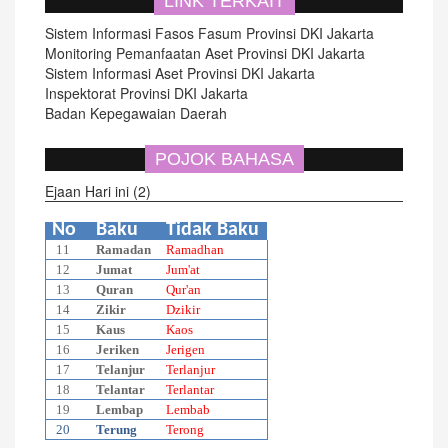
LINK TERKAIT
Kuasa..
Sistem Informasi Fasos Fasum Provinsi DKI Jakarta
Monitoring Pemanfaatan Aset Provinsi DKI Jakarta
Sistem Informasi Aset Provinsi DKI Jakarta
Inspektorat Provinsi DKI Jakarta
Badan Kepegawaian Daerah
POJOK BAHASA
Ejaan Hari ini (2)
No
Baku
Tidak Baku
11
Ramadan
Ramadhan
12
Jumat
Jum'at
13
Quran
Qur'an
14
Zikir
Dzikir
15
Kaus
Kaos
16
Jeriken
Jerigen
17
Telanjur
Terlanjur
18
Telantar
Terlantar
19
Lembap
Lembab
20
Terung
Terong