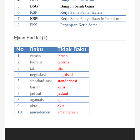
5
BSG
Bangun Serah Guna
6
KSP
Kerja Sama Pemanfaatan
7
KSPI
Kerja Sama Penyediaan Infrasruktur
8
PKS
Perjanjian Kerja Sama
Ejaan Hari Ini (1)
No
Baku
Tidak Baku
1
zaman
jaman
2
teoretis
teoritis
3
izin
ijin
4
negosiasi
negoisasi
5
standardisasi
standarisasi
6
karier
karir
7
jadwal
jadual
8
agamais
agamis
9
akta
akte
10
amendemen
amandemen