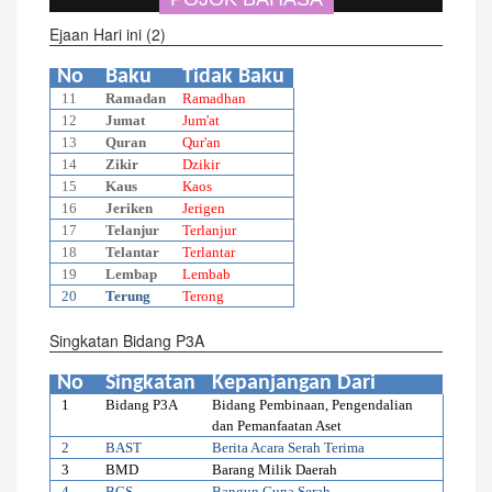
Ejaan Hari ini (2)
No
Baku
Tidak Baku
11
Ramadan
Ramadhan
12
Jumat
Jum'at
13
Quran
Qur'an
14
Zikir
Dzikir
15
Kaus
Kaos
16
Jeriken
Jerigen
17
Telanjur
Terlanjur
18
Telantar
Terlantar
19
Lembap
Lembab
20
Terung
Terong
Singkatan Bidang P3A
No
Singkatan
Kepanjangan Dari
1
Bidang P3A
Bidang Pembinaan, Pengendalian
dan Pemanfaatan Aset
2
BAST
Berita Acara Serah Terima
3
BMD
Barang Milik Daerah
4
BGS
Bangun Guna Serah