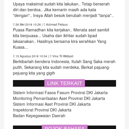
Upaya maksimal sudah kita lakukan.. Tetap berserah
diri dan berdoa.. Jika kemarin masih ada kata
"dengan".. Insya Allah besok berubah menjadi "tanpa"..
26 Mei 2018 10:26
|
Achmad Firdaus
Puasa Ramadhan kita kerjakan.. Menata aset sambil
kita berpuasa... Usaha dan ikhtiar sudah bpad
laksanakan.. Hasilnya bersama kira serahkan Yang
Kuasa...
15 Agustus 2018 10:04
|
Vina Tri Widiyati
Berkibarlah bendera Indonesia, Itulah Sang Saka merah
putih, Sekarang kita sudah merdeka, Berkat pajuang-
pejuang kita yang gigih
LINK TERKAIT
Sistem Informasi Fasos Fasum Provinsi DKI Jakarta
Monitoring Pemanfaatan Aset Provinsi DKI Jakarta
Sistem Informasi Aset Provinsi DKI Jakarta
Inspektorat Provinsi DKI Jakarta
Badan Kepegawaian Daerah
POJOK BAHASA