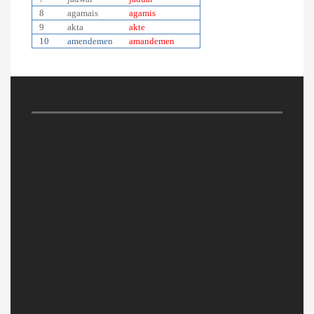
8
agamais
agamis
9
akta
akte
10
amendemen
amandemen