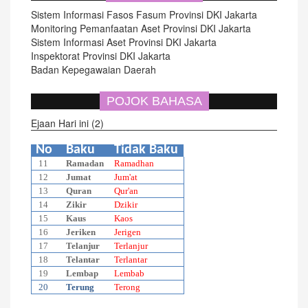
Sistem Informasi Fasos Fasum Provinsi DKI Jakarta
Monitoring Pemanfaatan Aset Provinsi DKI Jakarta
Sistem Informasi Aset Provinsi DKI Jakarta
Inspektorat Provinsi DKI Jakarta
Badan Kepegawaian Daerah
POJOK BAHASA
Ejaan Hari ini (2)
No
Baku
Tidak Baku
11
Ramadan
Ramadhan
12
Jumat
Jum'at
13
Quran
Qur'an
14
Zikir
Dzikir
15
Kaus
Kaos
16
Jeriken
Jerigen
17
Telanjur
Terlanjur
18
Telantar
Terlantar
19
Lembap
Lembab
20
Terung
Terong