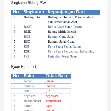
Singkatan Bidang P3A
No
Singkatan
Kepanjangan Dari
1
Bidang P3A
Bidang Pembinaan, Pengendalian
dan Pemanfaatan Aset
2
BAST
Berita Acara Serah Terima
3
BMD
Barang Milik Daerah
4
BGS
Bangun Guna Serah
5
BSG
Bangun Serah Guna
6
KSP
Kerja Sama Pemanfaatan
7
KSPI
Kerja Sama Penyediaan Infrasruktur
8
PKS
Perjanjian Kerja Sama
Ejaan Hari Ini (1)
No
Baku
Tidak Baku
1
zaman
jaman
2
teoretis
teoritis
3
izin
ijin
4
negosiasi
negoisasi
5
standardisasi
standarisasi
6
karier
karir
7
jadwal
jadual