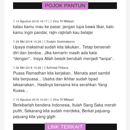
POJOK PANTUN
14 Agustus 2018 16:17
|
Vina Tri Widiyati
kalau kamu mau ke pasar, jangan lupa bawa tikar, kalo
kamu ingin pandai, rajin-rajinlah kau belajar
26 Mei 2018 10:26
|
Suripto Sastrowiyono
Upaya maksimal sudah kita lakukan.. Tetap berserah
diri dan berdoa.. Jika kemarin masih ada kata
"dengan".. Insya Allah besok berubah menjadi "tanpa"..
26 Mei 2018 10:26
|
Achmad Firdaus
Puasa Ramadhan kita kerjakan.. Menata aset sambil
kita berpuasa... Usaha dan ikhtiar sudah bpad
laksanakan.. Hasilnya bersama kira serahkan Yang
Kuasa...
15 Agustus 2018 10:04
|
Vina Tri Widiyati
Berkibarlah bendera Indonesia, Itulah Sang Saka merah
putih, Sekarang kita sudah merdeka, Berkat pajuang-
pejuang kita yang gigih
LINK TERKAIT